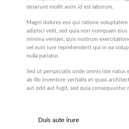
g
deserunt mollit anim id est laborum.
u
n
g
Magni dolores eos qui ratione voluptatem 
s
adipisci velit, sed quia non numquam eiu
a
minima veniam, quis nostrum exercitatione
u
vel eum iure reprehenderit qui in ea volup
s
nulla pariatur.
w
a
h
Sed ut perspiciatis unde omnis iste natus
l
ab illo inventore veritatis et quasi archi
aut odit aut fugit, sed quia consequuntur
Duis aute irure