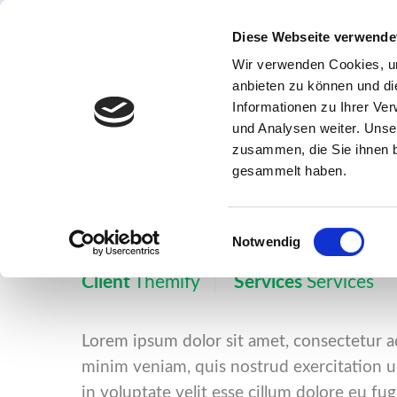
Skip
Diese Webseite verwende
to
content
Wir verwenden Cookies, um
anbieten zu können und di
Informationen zu Ihrer Ve
und Analysen weiter. Unse
zusammen, die Sie ihnen b
gesammelt haben.
Al
E
Notwendig
i
n
Client
Themify
Services
Services
w
i
l
Lorem ipsum dolor sit amet, consectetur a
l
minim veniam, quis nostrud exercitation ul
i
in voluptate velit esse cillum dolore eu fug