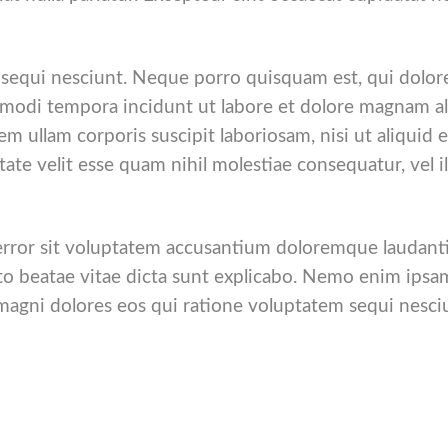
sequi nesciunt. Neque porro quisquam est, qui dolore
s modi tempora incidunt ut labore et dolore magnam 
m ullam corporis suscipit laboriosam, nisi ut aliqu
tate velit esse quam nihil molestiae consequatur, vel
 error sit voluptatem accusantium doloremque laudan
tecto beatae vitae dicta sunt explicabo. Nemo enim ips
 magni dolores eos qui ratione voluptatem sequi nesc