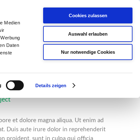
Cookies zulassen
le Medien
Spenden
Newsletter
ir
Auswahl erlauben
, Werbung
ren Daten
Nur notwendige Cookies
ienste
odo
g
Details zeigen
ject
abore et dolore magna aliqua. Ut enim ad
. Duis aute irure dolor in reprehenderit
on proident, sunt in culpa qui officia