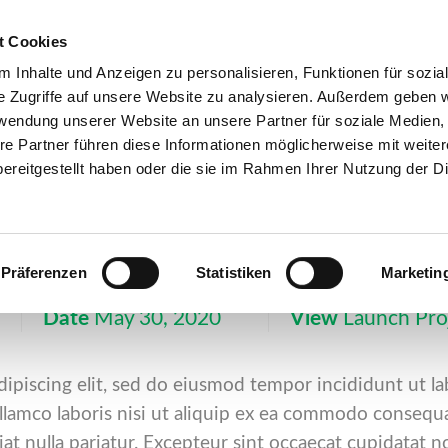
t Cookies
 Inhalte und Anzeigen zu personalisieren, Funktionen für sozia
Verein
Grundsätze
Über uns
e Zugriffe auf unsere Website zu analysieren. Außerdem geben w
rwendung unserer Website an unsere Partner für soziale Medien
re Partner führen diese Informationen möglicherweise mit weite
Services
ereitgestellt haben oder die sie im Rahmen Ihrer Nutzung der D
iquip ex ea comm
Präferenzen
Statistiken
Marketin
Date
May 30, 2020
View
Launch Pro
dipiscing elit, sed do eiusmod tempor incididunt ut l
lamco laboris nisi ut aliquip ex ea commodo consequat
iat nulla pariatur. Excepteur sint occaecat cupidatat n