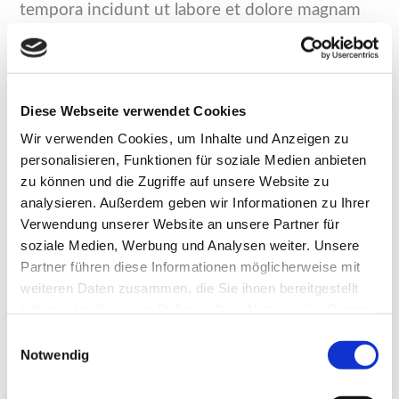
tempora incidunt ut labore et dolore magnam
aliquam quaerat voluptatem. Ut enim ad
minima veniam, quis nostrum exercitationem
ullam corporis suscipit laboriosam, nisi ut
Diese Webseite verwendet Cookies
aliquid ex ea commodi consequatur? Quis
Wir verwenden Cookies, um Inhalte und Anzeigen zu
autem vel eum iure reprehenderit qui in ea
personalisieren, Funktionen für soziale Medien anbieten
voluptate velit esse quam nihil molestiae
zu können und die Zugriffe auf unsere Website zu
consequatur, vel illum qui dolorem eum fugiat
analysieren. Außerdem geben wir Informationen zu Ihrer
quo voluptas nulla pariatur.
Verwendung unserer Website an unsere Partner für
soziale Medien, Werbung und Analysen weiter. Unsere
Sed ut perspiciatis unde omnis iste natus error
Partner führen diese Informationen möglicherweise mit
weiteren Daten zusammen, die Sie ihnen bereitgestellt
sit voluptatem accusantium doloremque
haben oder die sie im Rahmen Ihrer Nutzung der Dienste
laudantium, totam rem aperiam, eaque ipsa
gesammelt haben.
E
quae ab illo inventore veritatis et quasi
Notwendig
i
architecto beatae vitae dicta sunt explicabo.
n
Nemo enim ipsam voluptatem quia voluptas sit