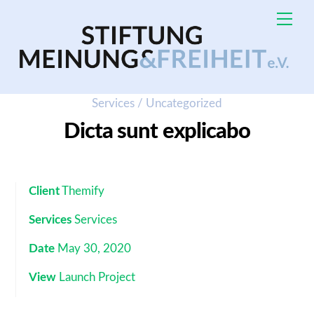
Skip
Me
to
content
Services
/
Uncategorized
Dicta sunt explicabo
Client
Themify
Services
Services
Date
May 30, 2020
View
Launch Project